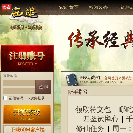
登录帐号
官网首页 > 游戏
记住密码，下次免登录
领取符文包
|
哪咤
四圣试禅心
|
修仙任务
|
周一