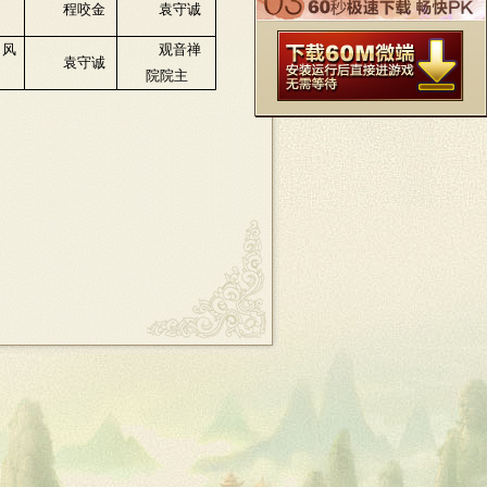
程咬金
袁守诚
风
观音禅
袁守诚
院院主