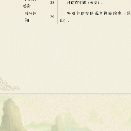
28
拜访袁守诚（长安）。
答谢
骏马翱
将引荐信交给观音禅院院主（黑
29
翔
山）。