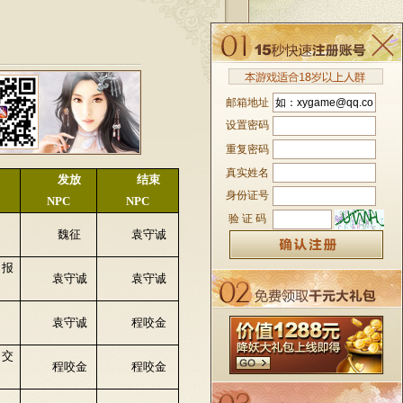
邮箱地址
设置密码
重复密码
真实姓名
发放
结束
身份证号
NPC
NPC
验 证 码
魏征
袁守诚
回报
袁守诚
袁守诚
袁守诚
程咬金
，交
程咬金
程咬金