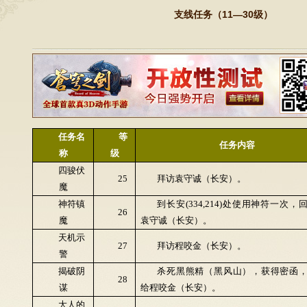
支线任务（11—30级）
任务名
等
任务内容
称
级
四骏伏
25
拜访袁守诚（长安）。
魔
神符镇
到长安(334,214)处使用神符一次，
26
魔
袁守诚（长安）。
天机示
27
拜访程咬金（长安）。
警
揭破阴
杀死黑熊精（黑风山），获得密函
28
谋
给程咬金（长安）。
大人的