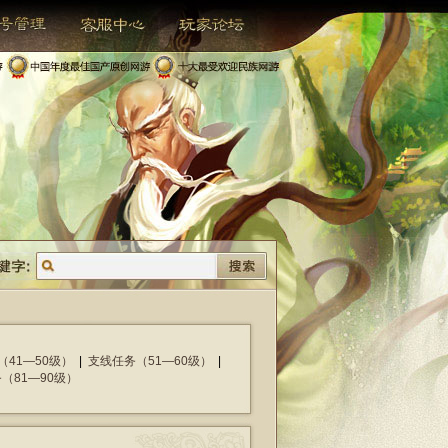
（41—50级）
|
支线任务（51—60级）
|
（81—90级）